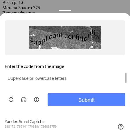
Вес, гр.
1.6
Металл
Золото 375
Вставки
фианит
Кольцо 1-1965
15580
Артикул
1-1965
Вес, гр.
1.9
Металл
Золото 375
Политика конфиденциальности
Media d’Oro
О компании
Заказ в производство
Контакты
Информация
Оплата и доставка
Как заказать
Вопросы и ответы
Каталог
Браслеты
Кольца
Подвески
Серьги
Другое
8 906 521 97 99
Заказать обратный звонок
Используем cookies для корректной работы сайта,
персонализации пользователей и других целей,
предусмотренных
Политикой обработки персональных
данных