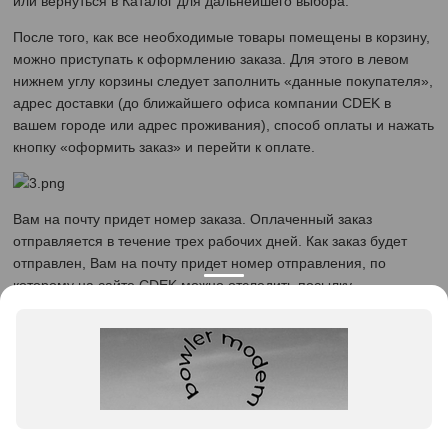
или вернуться в Каталог для дальнейшего выбора.
После того, как все необходимые товары помещены в корзину,
можно приступать к оформлению заказа. Для этого в левом
нижнем углу корзины следует заполнить «данные покупателя»,
адрес доставки (до ближайшего офиса компании CDEK в
вашем городе или адрес проживания), способ оплаты и нажать
кнопку «оформить заказ» и перейти к оплате.
Вам на почту придет номер заказа. Оплаченный заказ
отправляется в течение трех рабочих дней. Как заказ будет
отправлен, Вам на почту придет номер отправления, по
которому на сайте CDEK можно отследить посылку.
Доставка розничных заказов из золота осуществляется
бесплатно.
Доставка розничных заказов из серебра на сумму свыше 10000
рублей-бесплатно,
на сумму меньше 10000 руб.- за счет покупателя.