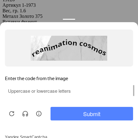
Артикул
1-1973
Вес, гр.
1.6
Металл
Золото 375
Вставки
фианит
Кольцо 1-1965
15580
Артикул
1-1965
Вес, гр.
1.9
Металл
Золото 375
Политика конфиденциальности
Media d’Oro
О компании
Заказ в производство
Контакты
Информация
Оплата и доставка
Как заказать
Вопросы и ответы
Каталог
Браслеты
Кольца
Подвески
Серьги
Другое
8 906 521 97 99
Заказать обратный звонок
Используем cookies для корректной работы сайта,
персонализации пользователей и других целей,
предусмотренных
Политикой обработки персональных