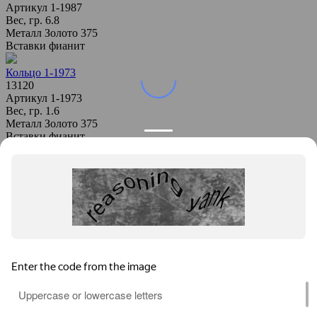
Артикул
1-1987
Вес, гр.
6.8
Металл
Золото 375
Вставки
фианит
Кольцо 1-1973
13120
Артикул
1-1973
Вес, гр.
1.6
Металл
Золото 375
Вставки
фианит
Кольцо 1-1965
15580
Артикул
1-1965
Вес, гр.
1.9
Металл
Золото 375
Политика конфиденциальности
Media d’Oro
О компании
Заказ в производство
Контакты
Информация
Оплата и доставка
Как заказать
Вопросы и ответы
Каталог
Браслеты
Кольца
Подвески
Серьги
Другое