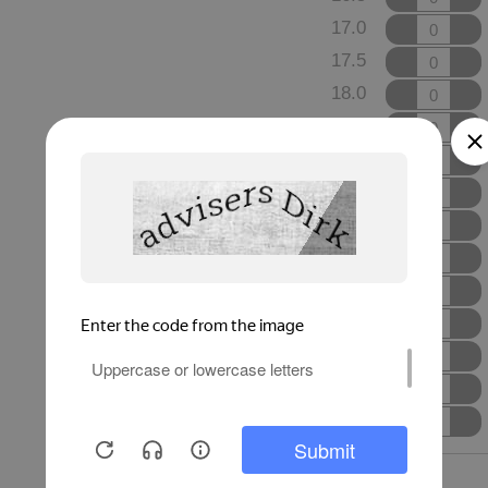
17.0
17.5
18.0
18.5
19.0
19.5
20.0
20.5
21.0
21.5
22.0
22.5
23.0
Сумма: