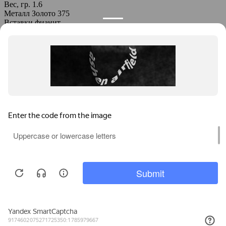
Вес, гр.
1.6
Металл
Золото 375
Вставки
фианит
Кольцо 1-1965
15580
Артикул
1-1965
Вес, гр.
1.9
Металл
Золото 375
Политика конфиденциальности
Media d’Oro
О компании
Заказ в производство
Контакты
Информация
Оплата и доставка
Как заказать
Вопросы и ответы
Каталог
Браслеты
Кольца
Подвески
Серьги
Другое
8 906 521 97 99
Заказать обратный звонок
Используем cookies для корректной работы сайта,
персонализации пользователей и других целей,
предусмотренных
Политикой обработки персональных
данных